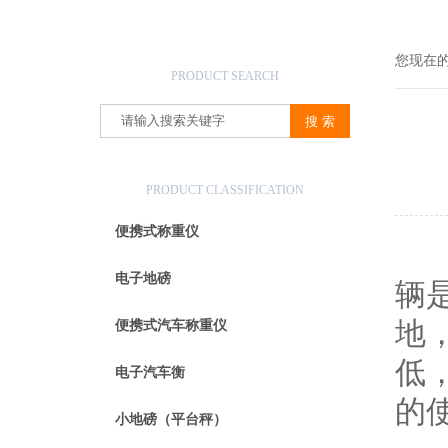
产品搜索
您现在
PRODUCT SEARCH
产品分类
PRODUCT CLASSIFICATION
便携式称重仪
电子地磅
辆
地
便携式汽车称重仪
低
电子汽车衡
的
小地磅（平台秤）