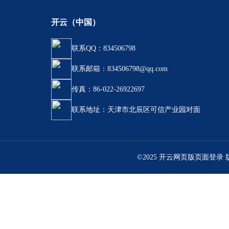
开云（中国）
联系QQ：834506798
联系邮箱：834506798@qq.com
传真：86-022-26922697
联系地址：天津市北辰区可信产业园对面
©2025 开云网页版页面登录