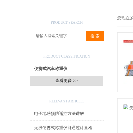
产品搜索
您现在
PRODUCT SEARCH
产品分类
PRODUCT CLASSIFICATION
便携式汽车称重仪
查看更多 >>
相关文章
RELEVANT ARTICLES
电子地磅预防遥控方法讲解
无线便携式称重仪能通过计量检定吗