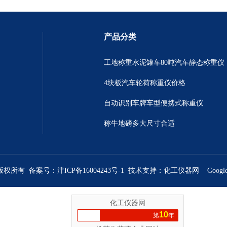
产品分类
工地称重水泥罐车80吨汽车静态称重仪
4块板汽车轮荷称重仪价格
自动识别车牌车型便携式称重仪
称牛地磅多大尺寸合适
 版权所有 备案号：
津ICP备16004243号-1
技术支持：
化工仪器网
Googl
化工仪器网
10
第
年