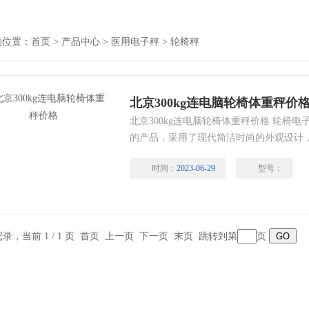
的位置：
首页
>
产品中心
>
医用电子秤
>
轮椅秤
北京300kg连电脑轮椅体重秤价
北京300kg连电脑轮椅体重秤价格 轮椅
的产品，采用了现代简洁时尚的外观设计
的LED显示-使屏幕更加清晰明亮，方便
时间：
2023-06-29
型号：
能，方便用户数据存档。带有上下斜坡，
便。
条记录，当前 1 / 1 页 首页 上一页 下一页 末页 跳转到第
页