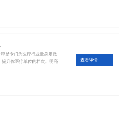
格
电子秤是专门为医疗行业量身定做
查看详情
，提升你医疗单位的档次。明亮
用户读取称重结果，具有打印功
方变轮椅上下，使称量更加方