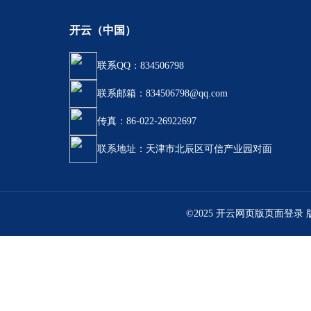
开云（中国）
联系QQ：834506798
联系邮箱：834506798@qq.com
传真：86-022-26922697
联系地址：天津市北辰区可信产业园对面
©2025 开云网页版页面登录