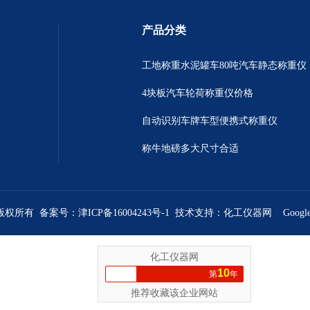
产品分类
工地称重水泥罐车80吨汽车静态称重仪
4块板汽车轮荷称重仪价格
自动识别车牌车型便携式称重仪
称牛地磅多大尺寸合适
 版权所有 备案号：
津ICP备16004243号-1
技术支持：
化工仪器网
Googl
化工仪器网
10
第
年
推荐收藏该企业网站