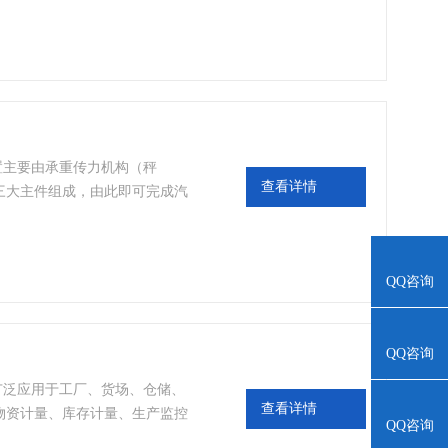
站、集贸市场等行业的计量器
配置主要由承重传力机构（秤
查看详情
三大主件组成，由此即可完成汽
的要求，选配打印机、大屏幕显
据管理及传输的需要。
QQ咨询
QQ咨询
衡广泛应用于工厂、货场、仓储、
查看详情
物资计量、库存计量、生产监控
QQ咨询
粮食、港口、物流等行业，是各