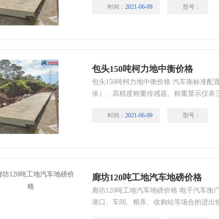
时间：
2021-06-09
型号：
矿、厂矿、港口、商业、建筑、仓储、货
具。
包头150吨柯力地中衡价格
包头150吨柯力地中衡价格 汽车衡标准
体）、高精度称重传感器、称重显示仪表
车衡基本的称重功能，也可根据不同用户
时间：
2021-06-09
型号：
示器、电脑管理系统以完成更高层次的数
廊坊120吨工地汽车地磅价格
廊坊120吨工地汽车地磅价格 电子汽车
港口、车间、粮库、收购站等场合的进出
及数据管理。适用于冶金、矿山、化工、