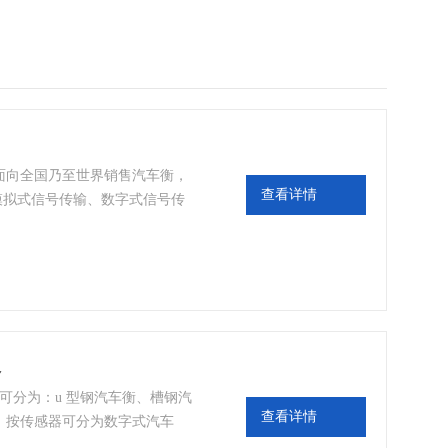
面向全国乃至世界销售汽车衡，
查看详情
模拟式信号传输、数字式信号传
衡器）之前第三代衡器为槽钢结
、时间、车号、货号、毛重、皮
格
可分为：u 型钢汽车衡、槽钢汽
查看详情
；按传感器可分为数字式汽车
俗称地磅