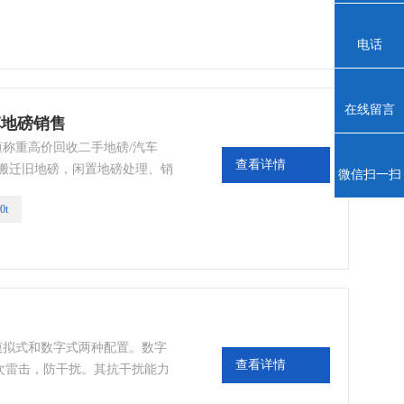
自卸车、农用车等载重称量计量
电话
在线留言
汽车地磅销售
恒称重高价回收二手地磅/汽车
查看详情
房搬迁旧地磅，闲置地磅处理、销
微信扫一扫
子汽车衡；
0t
分模拟式和数字式两种配置。数字
查看详情
次雷击，防干扰。其抗干扰能力
问题。具备故障自动诊断，出错