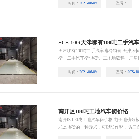
时间：
2021-06-09
型号：
种载货卡车、挂车、半挂车、集装箱车、
的理想选择！
SCS-100t天津哪有100吨二手
天津哪有100吨二手汽车地磅销售 天津沐
衡，二手汽车衡/地磅、工地地磅秤，厂
售全新地磅、20吨-250吨大小规格尺寸电
时间：
2021-06-09
型号：
SCS-10
南开区100吨工地汽车衡价格
南开区100吨工地汽车衡价格 电子地磅
式是地磅的一种形式，可以防作弊，防二
远大于模拟信号，解决传输信号弱及干扰