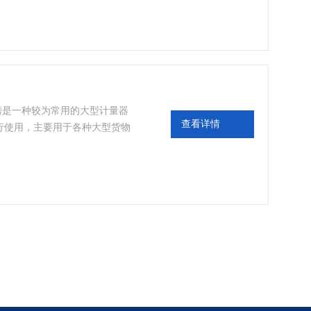
地磅是一种较为常用的大型计量器
查看详情
行使用，主要用于各种大型货物
量方面都有广泛的应用。而在电
误差，在使用过程中也存在着不
有助于更的称量物体。