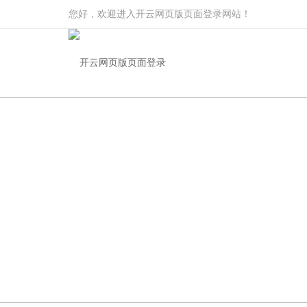
您好，欢迎进入开云网页版页面登录网站！