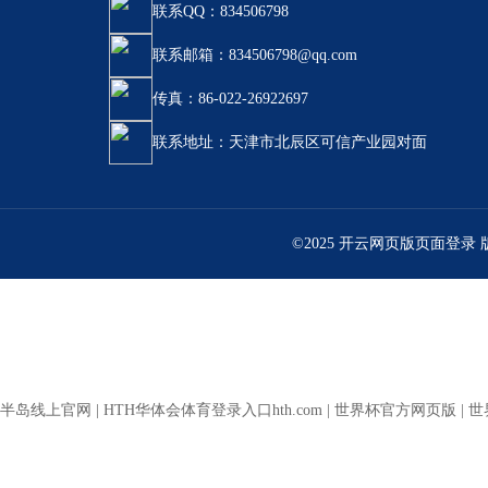
联系QQ：834506798
联系邮箱：834506798@qq.com
传真：86-022-26922697
联系地址：天津市北辰区可信产业园对面
©2025 开云网页版页面登录
半岛线上官网
|
HTH华体会体育登录入口hth.com
|
世界杯官方网页版
|
世